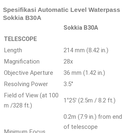
Spesifikasi Automatic Level Waterpass
Sokkia B30A
Sokkia B30A
TELESCOPE
Length
214 mm (8.42 in.)
Magnification
28x
Objective Aperture
36 mm (1.42 in.)
Resolving Power
3.5″
Field of View (at 100
1°25′ (2.5m / 8.2 ft.)
m /328 ft.)
0.2m (7.9 in.) from end
of telescope
Minimum Focus