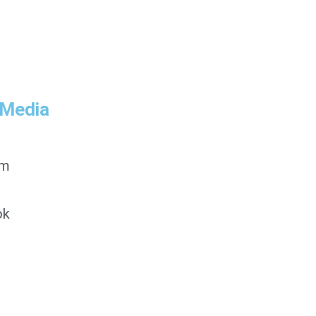
 Media
am
ok