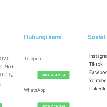
Hubungi kami
Sosial
Instagr
XIV,5
Telepon:
Tiktok
Q1 No.6,
Facebo
 City,
0853-1204-2324
Youtube
g
LinkedIn
WhatsApp:
0853-1204-2324