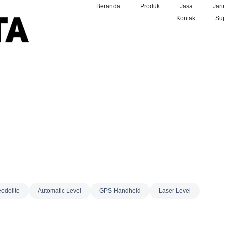
Beranda
Produk
Jasa
Jari
Kontak
Sup
odolite
Automatic Level
GPS Handheld
Laser Level