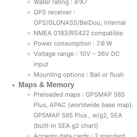
Water rating : IPX7
GPS receiver :
GPS/GLONASS/BeiDou, internal
NMEA 0183/RS422 compatible
Power consumption : 7.6 W
Voltage range : 10V – 36V DC
input
Mounting options : Bail or flush
Maps & Memory
Preloaded maps : GPSMAP 585
Plus, APAC (worldwide base map).
GPSMAP 585 Plus , w/g2, SEA
(built-in SEA g2 chart)
Accepts data cards : 2 standard