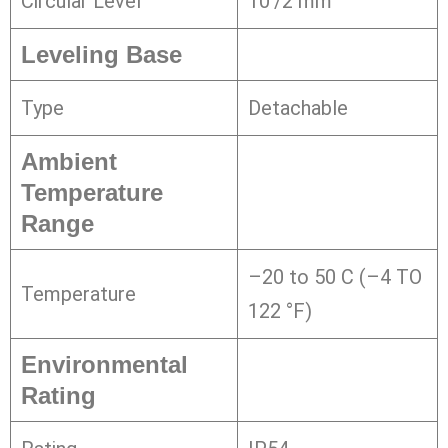
Circular Level
10’/2 mm
Leveling Base
Type
Detachable
Ambient
Temperature
Range
–20 to 50 C (–4 TO
Temperature
122 °F)
Environmental
Rating