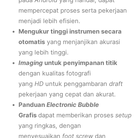
pada
Android
yang handal, dapat
mempercepat proses serta pekerjaan
menjadi lebih efisien.
Mengukur tinggi instrumen secara
otomatis
yang menjanjikan akurasi
yang lebih tinggi.
Imaging
untuk penyimpanan titik
dengan kualitas fotografi
yang
HD
untuk penggambaran
draft
pekerjaan yang cepat dan akurat.
Panduan
Electronic Bubble
Grafis
dapat memberikan proses
setup
yang ringkas, dengan
menyesuaikan
foot screw
dan