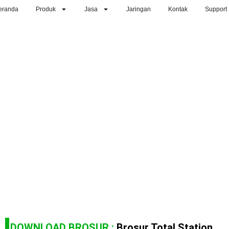
eranda
Produk
Jasa
Jaringan
Kontak
Support
DOWNLOAD BROSUR :
Brosur Total Station