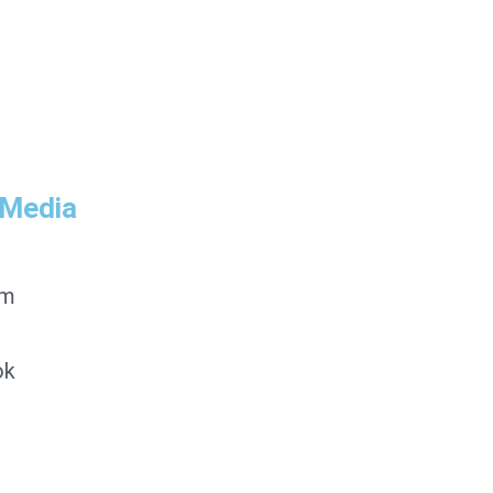
 Media
am
ok