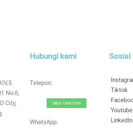
Hubungi kami
Sosial
Instagr
XIV,5
Telepon:
Tiktok
Q1 No.6,
Facebo
 City,
0853-1204-2324
Youtube
g
LinkedIn
WhatsApp: