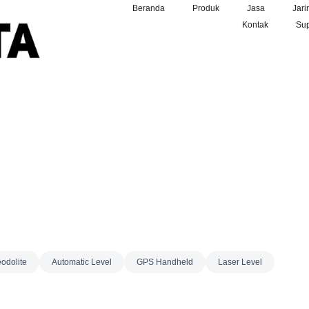
Beranda
Produk
Jasa
Jari
Kontak
Sup
odolite
Automatic Level
GPS Handheld
Laser Level