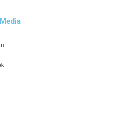
 Media
am
ok
0853-1204-2324