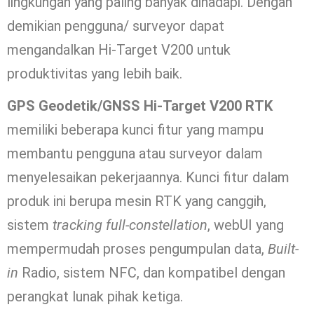
lingkungan yang paling banyak dihadapi. Dengan
demikian pengguna/ surveyor dapat
mengandalkan Hi-Target V200 untuk
produktivitas yang lebih baik.
GPS Geodetik/GNSS Hi-Target V200 RTK
memiliki beberapa kunci fitur yang mampu
membantu pengguna atau surveyor dalam
menyelesaikan pekerjaannya. Kunci fitur dalam
produk ini berupa mesin RTK yang canggih,
sistem
tracking full-constellation
, webUI yang
mempermudah proses pengumpulan data,
Built-
in
Radio, sistem NFC, dan kompatibel dengan
perangkat lunak pihak ketiga.