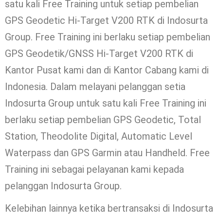
satu kali Free Training untuk setiap pembelian
GPS Geodetic Hi-Target V200 RTK di Indosurta
Group. Free Training ini berlaku setiap pembelian
GPS Geodetik/GNSS Hi-Target V200 RTK di
Kantor Pusat kami dan di Kantor Cabang kami di
Indonesia. Dalam melayani pelanggan setia
Indosurta Group untuk satu kali Free Training ini
berlaku setiap pembelian GPS Geodetic, Total
Station, Theodolite Digital, Automatic Level
Waterpass dan GPS Garmin atau Handheld. Free
Training ini sebagai pelayanan kami kepada
pelanggan Indosurta Group.
Kelebihan lainnya ketika bertransaksi di Indosurta