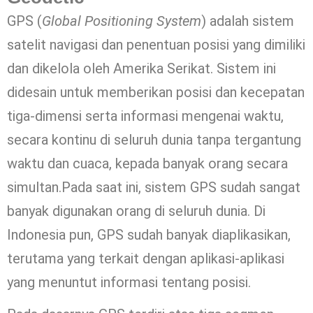
GPS (
Global Positioning System
) adalah sistem
satelit navigasi dan penentuan posisi yang dimiliki
dan dikelola oleh Amerika Serikat. Sistem ini
didesain untuk memberikan posisi dan kecepatan
tiga-dimensi serta informasi mengenai waktu,
secara kontinu di seluruh dunia tanpa tergantung
waktu dan cuaca, kepada banyak orang secara
simultan.Pada saat ini, sistem GPS sudah sangat
banyak digunakan orang di seluruh dunia. Di
Indonesia pun, GPS sudah banyak diaplikasikan,
terutama yang terkait dengan aplikasi-aplikasi
yang menuntut informasi tentang posisi.