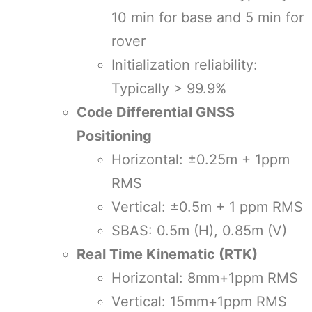
10 min for base and 5 min for
rover
Initialization reliability:
Typically > 99.9%
Code Differential GNSS
Positioning
Horizontal: ±0.25m + 1ppm
RMS
Vertical: ±0.5m + 1 ppm RMS
SBAS: 0.5m (H), 0.85m (V)
Real Time Kinematic (RTK)
Horizontal: 8mm+1ppm RMS
Vertical: 15mm+1ppm RMS