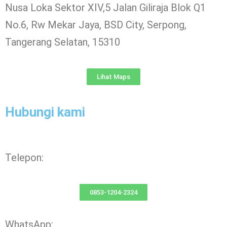
Nusa Loka Sektor XIV,5 Jalan Giliraja Blok Q1
No.6, Rw Mekar Jaya, BSD City, Serpong,
Tangerang Selatan, 15310
Lihat Maps
Hubungi kami
Telepon:
0853-1204-2324
WhatsApp: