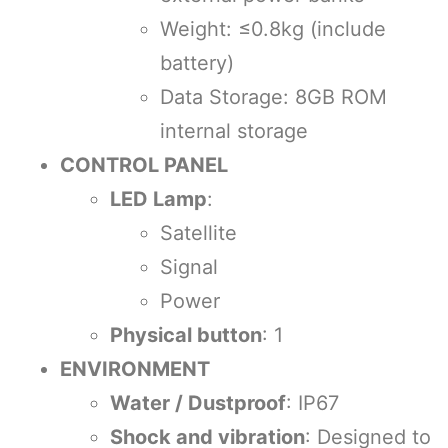
Weight: ≤0.8kg (include
battery)
Data Storage: 8GB ROM
internal storage
CONTROL PANEL
LED Lamp
:
Satellite
Signal
Power
Physical button
: 1
ENVIRONMENT
Water / Dustproof
: IP67
Shock and vibration
: Designed to