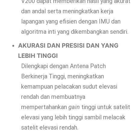
V200 dapat memberikan hasil yang akurat
dan andal serta meningkatkan kerja
lapangan yang efisien dengan IMU dan
algoritma inti yang dikembangkan sendiri.
AKURASI DAN PRESISI DAN YANG
LEBIH TINGGI
Dilengkapi dengan Antena Patch
Berkinerja Tinggi, meningkatkan
kemampuan pelacakan sudut elevasi
rendah dan membuatnya
mempertahankan
gain
tinggi untuk satelit
elevasi yang lebih tinggi sambil melacak
satelit elevasi rendah.