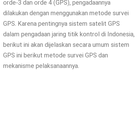
orde-3 dan orde 4 (GPS), pengadaannya
dilakukan dengan menggunakan metode survei
GPS. Karena pentingnya sistem satelit GPS
dalam pengadaan jaring titik kontrol di Indonesia,
berikut ini akan dijelaskan secara umum sistem
GPS ini berikut metode survei GPS dan
mekanisme pelaksanaannya.