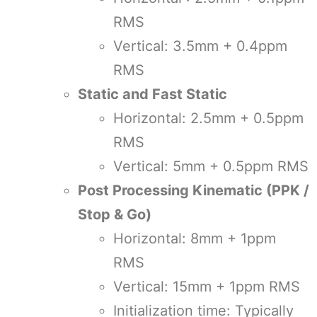
RMS
Vertical: 3.5mm + 0.4ppm
RMS
Static and Fast Static
Horizontal: 2.5mm + 0.5ppm
RMS
Vertical: 5mm + 0.5ppm RMS
Post Processing Kinematic (PPK /
Stop & Go)
Horizontal: 8mm + 1ppm
RMS
Vertical: 15mm + 1ppm RMS
Initialization time: Typically