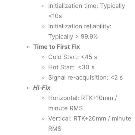
Initialization time: Typically
<10s
Initialization reliability:
Typically > 99.9%
Time to First Fix
Cold Start: <45 s
Hot Start: <30 s
Signal re-acquisition: <2 s
Hi-Fix
Horizontal: RTK+10mm /
minute RMS
Vertical: RTK+20mm / minute
RMS