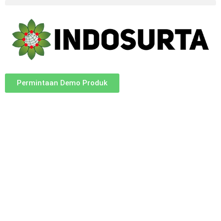
Permintaan Demo Produk