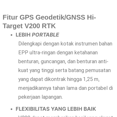
Fitur GPS Geodetik/GNSS Hi-
Target V200 RTK
LEBIH
PORTABLE
Dilengkapi dengan kotak instrumen bahan
EPP ultra-ringan dengan ketahanan
benturan, guncangan, dan benturan anti-
kuat yang tinggi serta batang pemusatan
yang dapat dikontrak hingga 1,25 m,
menjadikannya tahan lama dan portabel di
pekerjaan lapangan.
FLEXIBILITAS YANG LEBIH BAIK