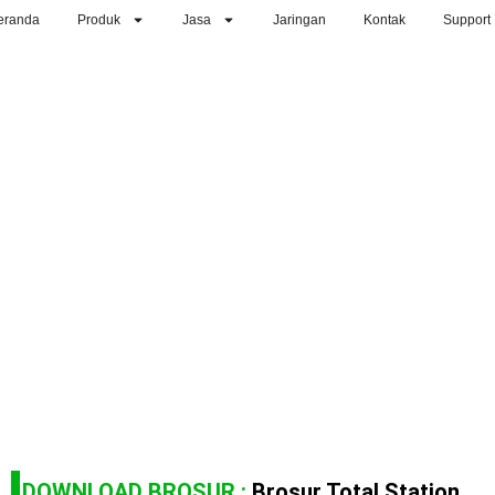
eranda
Produk
Jasa
Jaringan
Kontak
Support
DOWNLOAD BROSUR :
Brosur Total Station